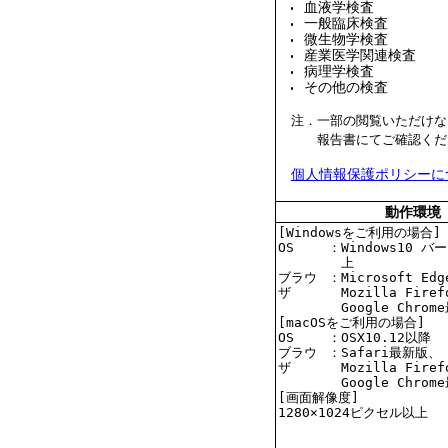
血液学検査
一般臨床検査
微生物学検査
産業医学関連検査
病理学検査
その他の検査
注．
一部の閲覧いただけな
報告書にてご確認くだ
個人情報保護ポリシーに
動作環境
[Windowsをご利用の場合]
OS
：
Windows10 バ
上
ブラウ
：
Microsoft E
ザ
Mozilla Fir
Google Chro
[macOSをご利用の場合]
OS
：
OSX10.12以降
ブラウ
：
Safari最新版、
ザ
Mozilla Fir
Google Chro
[画面解像度]
1280×1024ピクセル以上